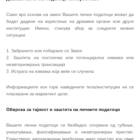
Само врз основа на закон Вашите лични податоци можат да
бидат дадени на користење на државни органи или други
институции. Имено, станува збор за следните можни
ситуации:
Забрането или побарано со Закон
Заштита на постоечка или потенцијална измама или
неавторизирана трансакција
Истрага на измама која веќе се случила
Информациите кон горе наведените тела/институции не се
пласирани за маркетинг цели.
Обврска за тајност и заштита на личните податоци
Вашите лични податоци се безбедно сочувани од губење,
уништување, фалсификување и неавторизиран пристап.
Единствено авторизирани вработени имат пристап кон овие