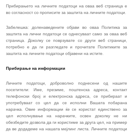
Прибирањето на личните податоци на оваа веб страница е
во согласност со прописите за заштита на личните податоци.
Забелешка: доленаведените објави во оваа Политика за
заштита на лични податоци се однесуваат само за оваа веб
страница. Доколку се поврзувате со други веб страници,
потребно е да ги разгледате и прочитате Политиките за
заштита на личните податоци објавени на истите.
Прибирање на информации
Личните податоци, доброволно поднесени од нашите
посетители: Име, презиме, поштенска адреса, контакт
телефонски број и електронска адреса, се прибираат и
употребуваат со цел да се исполни Вашата побарана
нарачка. Овие информации ќе се користат единствено за
цел исполнување на нарачките, освен доколку не ни
обезбедите дозвола да ги користиме за друга цел, на пример
да ве додадеме на нашата мејлинг листа. Личните податоци