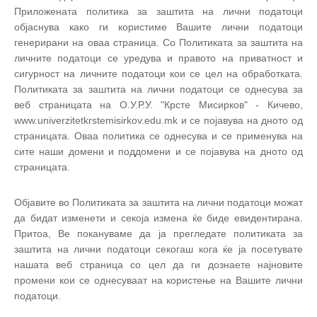
Приложената политика за заштита на лични податоци
објаснува како ги користиме Вашите лични податоци
генерирани на оваа страница. Со Политиката за заштита на
личните податоци се уредува и правото на приватност и
сигурност на личните податоци кои се цел на обработката.
Политиката за заштита на лични податоци се однесува за
веб страницата на О.У.Р.У. "Крсте Мисирков" - Кичево,
www.univerzitetkrstemisirkov.edu.mk и се појавува на дното од
страницата. Оваа политика се однесува и се применува на
сите наши домени и поддомени и се појавува на дното од
страницата.
Објавите во Политиката за заштита на лични податоци можат
да бидат изменети и секоја измена ќе биде евидентирана.
Притоа, Ве покануваме да ја прегледате политиката за
заштита на лични податоци секогаш кога ќе ја посетувате
нашата веб страница со цел да ги дознаете најновите
промени кои се однесуваат на користење на Вашите лични
податоци.