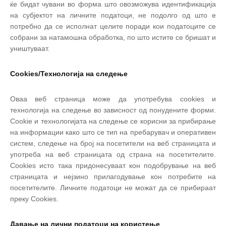
ќе бидат чувани во форма што овозможува идентификација
на субјектот на личните податоци, не подолго од што е
потребно да се исполнат целите поради кои податоците се
собрани за натамошна обработка, по што истите се бришат и
уништуваат.
Cookies/Технологија на следење
Оваа веб страница може да употребува cookies и
технологија на следење во зависност од понудените форми.
Cookie и технологијата на следење се корисни за прибирање
на информации како што се тип на пребарувач и оперативен
систем, следење на број на посетители на веб страницата и
употреба на веб страницата од страна на посетителите.
Cookies исто така придонесуваат кон подобрување на веб
страницата и нејзино прилагодување кон потребите на
посетителите. Личните податоци не можат да се прибираат
преку Cookies.
Давање на лични податоци на користење