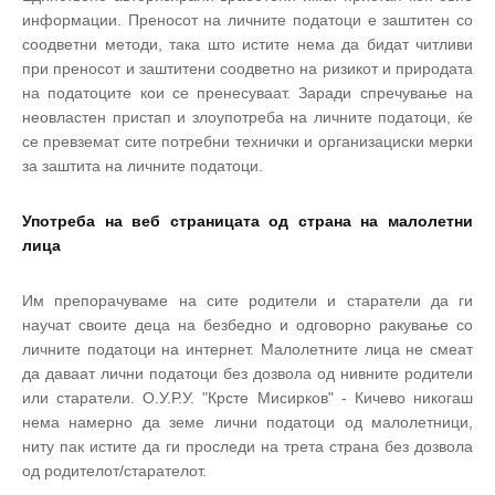
информации. Преносот на личните податоци е заштитен со
соодветни методи, така што истите нема да бидат читливи
при преносот и заштитени соодветно на ризикот и природата
на податоците кои се пренесуваат. Заради спречување на
неовластен пристап и злоупотреба на личните податоци, ќе
се превземат сите потребни технички и организациски мерки
за заштита на личните податоци.
Употреба на веб страницата од страна на малолетни
лица
Им препорачуваме на сите родители и старатели да ги
научат своите деца на безбедно и одговорно ракување со
личните податоци на интернет. Малолетните лица не смеат
да даваат лични податоци без дозвола од нивните родители
или старатели. О.У.Р.У. "Крсте Мисирков" - Кичево никогаш
нема намерно да земе лични податоци од малолетници,
ниту пак истите да ги проследи на трета страна без дозвола
од родителот/старателот.