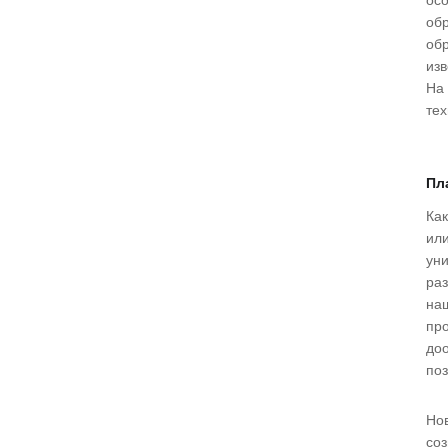
осо
об
об
изв
На
тех
Пл
Как
ил
ун
раз
на
пр
доо
поз
Но
соз