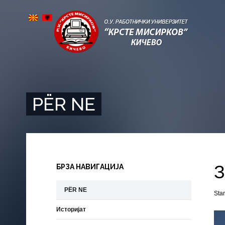
PËR NE
З
БРЗА НАВИГАЦИЈА
PËR NE
St
Историјат