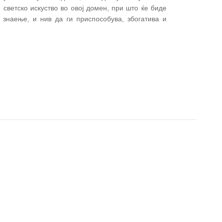
 светско искуство во овој домен, при што ќе биде
 знаење, и нив да ги приспособува, збогатива и