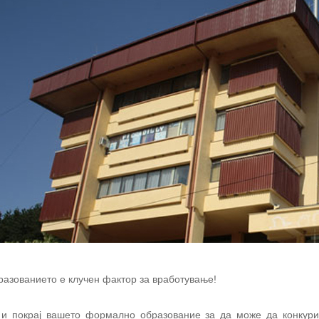
азованието е клучен фактор за вработување!
 и покрај вашето формално образование за да може да конкурир