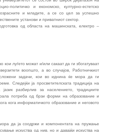
 универзитетот се состои во широк дијапазон на
цио-политичко и економско, културно-естетско
возрасните и младите, а се со цел за успешно
ствените установи и приватниот сектор.
одготовка од областа на машинската, електро –
 кои луѓето можат и/или сакаат да ги збогатуваат
верзитети воопшто, а во случајов, Работничкиот
 сложени задачи, кои во иднина ќе мора да ги
еме. Следејќи ја просветителската традиција на
 јазик разбирлив за населението, традициите
барала потреба од брзи форми на образование и
 кога кога информатичкото образование и неговото
 мора да ја соодржи и компонентата на пружање
ување искуства од нив, но и давајќи искуства на