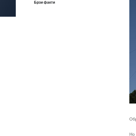
Брзи факти
Обр
Но