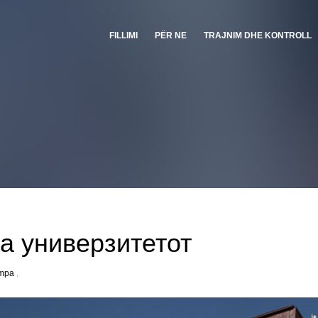
FILLIMI
PËR NE
TRAJNIM DHE KONTROLL
а универзитетот
ampa
,