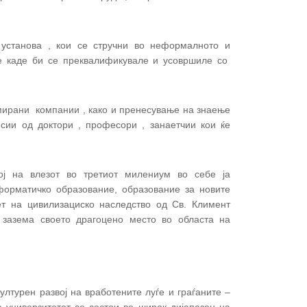
 установа , кои се стручни во неформалното и
е каде би се преквалификувале и усовршиле со
омирани компании , како и пренесување на знаење
сии од доктори , професори , занаетчии кои ќе
кој на влезот во третиот милениум во себе ја
орматичко образование, образование за новите
ет на цивилизациско наследство од Св. Климент
о зазема своето драгоцено место во областа на
ултурен развој на вработените луѓе и граѓаните –