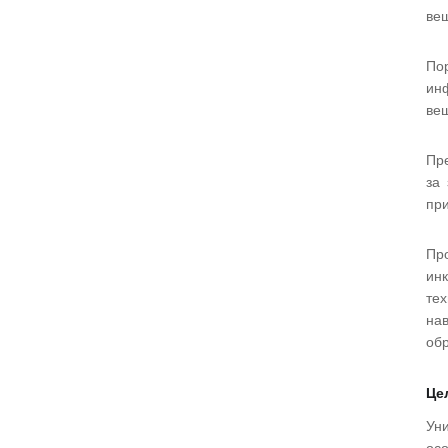
веш
По
ин
веш
Пре
за
при
Пр
ин
те
на
обр
Це
Уни