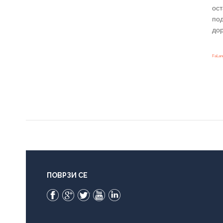
ост
под
дор
FaLang
ПОВРЗИ СЕ
Facebook
Google+
Twitter
YouTube
LinkedIn