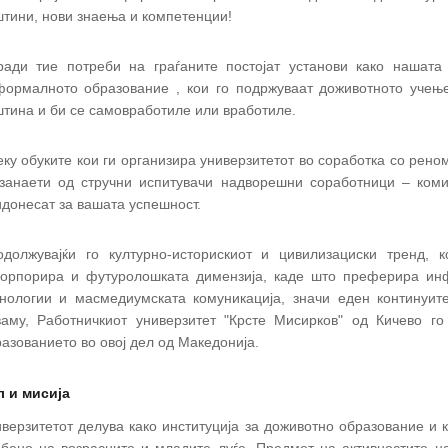
тини, нови знаења и компетенции!
ради тие потреби на граѓаните постојат установи како нашата
формалното образование , кои го подржуваат доживотното учењ
тина и би се самовработиле или вработиле.
ку обуките кои ги организира универзитетот во соработка со рен
 занаети од стручни испитувачи надворешни соработници – коми
донесат за вашата успешност.
одолжувајќи го културно-историскиот и цивилизациски тренд, 
корпорира и футуролошката димензија, каде што преферира инф
хнологии и масмедиумската комуникација, значи еден континуит
ваму, Работничкиот универзитет "Крсте Мисирков" од Кичево г
азованието во овој дел од Македонија.
л и мисија
верзитетот делува како институција за доживотно образование и к