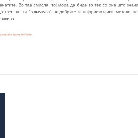
анатите. Во таа смисла, тој мора да биде во тек со она што значи
готвен да ги "вшмукува" најдобрите и најприфатливи методи на
азвива.
 translation system by Faboba