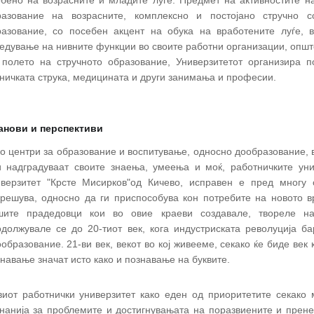
бено на возрасните и младите луѓе. Предмет на активностите на
разование на возрасните, комплексно и постојано стручно со
разование, со посебен акцент на обука на вработените луѓе, 
едување на нивните функции во своите работни организации, опште
 полето на стручното образование, Универзитетот организира п
ничката струка, медицината и други занимања и професии.
анови и перспективи
о центри за образование и воспитување, односно дообразование, во
и надградуваат своите знаења, умеења и моќ, работничките уни
иверзитет "Крсте Мисирков"од Кичево, исправен е пред многу
решува, односно да ги приспособува кон потребите на новото вр
шите прадедовци кои во овие краеви создавале, твореле на
одолжувале се до 20-тиот век, кога индустриската револуција 
образование. 21-ви век, векот во кој живееме, секако ќе биде век
навање значат исто како и познавање на буквите.
виот работнички универзитет како еден од приоритетите секако
нанија за проблемите и достигнувањата на поразвиените и пренес