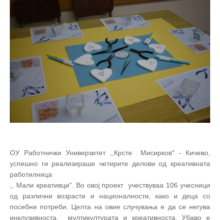
ОУ Работнички Универзитет ,,Крсте Мисирков" - Кичево,
успешно ги реализираше четирите делови од креативната
работилница
,, Мали креативци". Во овој проект учествуваа 106 учесници
од различни возрасти и националности, како и деца со
посебни потреби. Целта на овие случувања е да се негува
инклузивноста, мултикултурата и креативноста. Убаво е