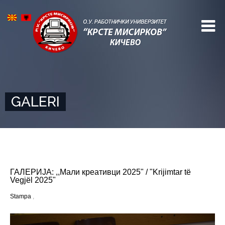
GALERI
ГАЛЕРИЈА: ,,Мали креативци 2025" / "Krijimtar të
Vegjël 2025"
Stampa
,