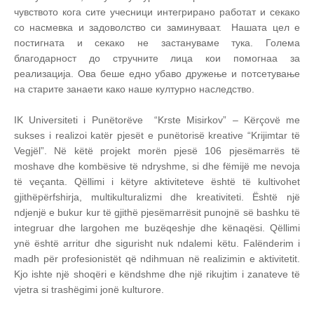
чувството кога сите учесници интегрирано работат и секако
со насмевка и задоволство си заминуваат. Нашата цел е
постигната и секако не застануваме тука. Голема
благодарност до стручните лица кои помогнаа за
реализација. Ова беше едно убаво дружење и потсетување
на старите занаети како наше културно наследство.
IK Universiteti i Punëtorëve “Krste Misirkov” – Kërçovë me
sukses i realizoi katër pjesët e punëtorisë kreative “Krijimtar të
Vegjël”. Në këtë projekt morën pjesë 106 pjesëmarrës të
moshave dhe kombësive të ndryshme, si dhe fëmijë me nevoja
të veçanta. Qëllimi i këtyre aktiviteteve është të kultivohet
gjithëpërfshirja, multikulturalizmi dhe kreativiteti. Është një
ndjenjë e bukur kur të gjithë pjesëmarrësit punojnë së bashku të
integruar dhe largohen me buzëqeshje dhe kënaqësi. Qëllimi
ynë është arritur dhe sigurisht nuk ndalemi këtu. Falënderim i
madh për profesionistët që ndihmuan në realizimin e aktivitetit.
Kjo ishte një shoqëri e këndshme dhe një rikujtim i zanateve të
vjetra si trashëgimi jonë kulturore.